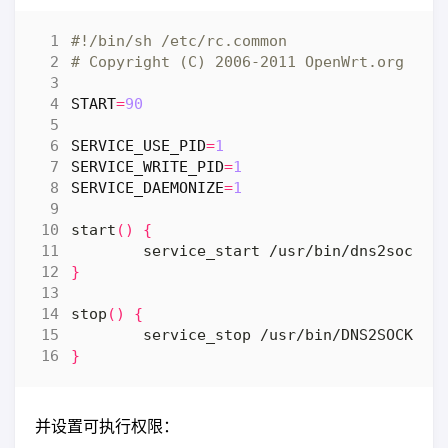
# Copyright (C) 2006-2011 OpenWrt.org
START
=
90
SERVICE_USE_PID
=
1
SERVICE_WRITE_PID
=
1
SERVICE_DAEMONIZE
=
1
start
()
{
}
stop
()
{
}
并设置可执行权限：