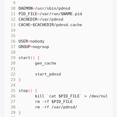
DAEMON
=
PID_FILE
=
/var/run/
$NAME
CACHEDIR
=
CACHE
=
$CACHEDIR
USER
=
GROUP
=
start
()
{
}
stop
()
{
kill
`
cat 
$PID_FILE
`
 > /dev/null 2
       rm -rf 
$PID_FILE
}