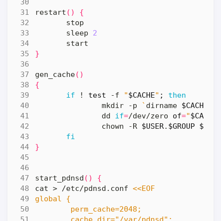
restart
()
{
       sleep 
2
}
gen_cache
()
{
if
 ! 
test
 -f 
"
$CACHE
"
;
then
               mkdir -p 
`
dirname 
$CACHE
`
               dd 
if
=
/dev/zero 
of
=
"
$CACHE
               chown -R 
$USER
.
$GROUP
$CAC
fi
}
start_pdnsd
()
{
cat > /etc/pdnsd.conf 