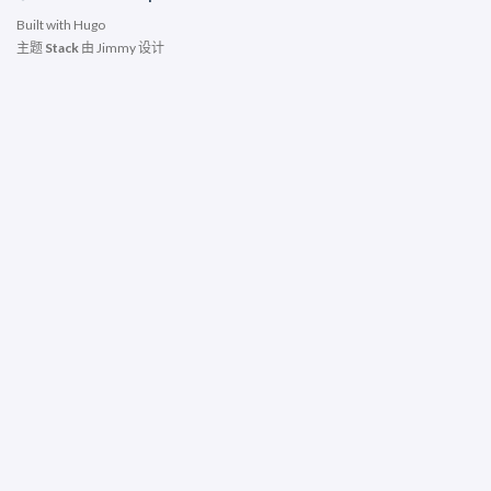
Built with
Hugo
主题
Stack
由
Jimmy
设计